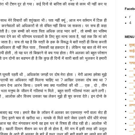
रा भी टेंशन दूर हो गया। कई दिनों से बारिश की वजह से काम भी नहीं कर पा
Faceb
r
मेरे विचारों की श्रृंखला भी। पता नहीं क्‍यूं , आज मन वर्तमान में टिक ही
4
लन करनेवालों को अधिकारों से तो वंचित नहीं किया जा सकता। पर सच ही कहा
ी होती है। एक बच्‍ची को माता पिता अधिक लाड प्‍यार करें , तो बच्‍ची का भविष्‍य
र देने का भी परिणाम घरवालों के लिए बुरा माना जाता है, यहां तक कि मां को
MENU
 जाता है। सच तो यह है कि स्‍त्री के हक के विरूद्ध ये बातें स्‍त्री ही किया करती
मुखपृ
 अधिकार ही नहीं मिल पाता , जिसकी वह हकदार है। लेकिन यह बात तो मेरे मन
साई
यी होती , तो यह घर तो बिखरने से बच गया होता। मैने अलका को बहुत परेशान
नया 
तो उन दोनों का बडप्‍पन ही है कि कुछ ही दिनों में सारी बातों को भूलकर वे हमारी
गत्य
__गत
ति घूमती रहती थी , अधिकांश जगहों पर दोष मेरा होता । मेरी आत्‍मा हमेशा मुझे
__सं
ो प्राची सा अधिकार नहीं मिलना चाहिए था ? आखिर उसका दोष क्‍या था ?
__ग
‍यान देना आरंभ किया। उसने क्‍या क्‍या गलतियां की थी ... एक , दो , तीन
__ज
, भला मनुष्‍य के जीवन में गल्तियां न मिले , बहुत सारी गल्तियां नजर आने लगी।
__ज
कती , आलोक और विजय उसका पक्ष लेकर मुझे ही चुप करवा देते। इन दोनो के
__ज्
लग्
__ल
बजाए बढ गया। हमारे बैंक के लॉकर में अलका का एकमात्र नगों वाला सेट ही
__ल
 लिए इतने चाव से खरीदा था। मायके से मिले सारे जेवर उसने धीरे धीरे मंगवा
__ल
आज यह सेट मंगवाकर मानो वह इस घर से रिश्‍ता ही तोड रही हो। आलोक भी
ा है। खाली दिमाग शैतान का घर ही तो होता है, मेरे मन में इसी तरह की उलूल
__ल
ी। विजय के आते ही अलका के बारे में इधर उधर की बातें कहते हुए अपने मन की