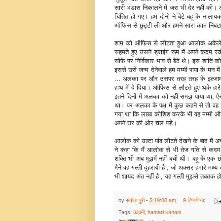
सारी भडास निकालने में जरा भी देर नहीं की।
चिंतित हो गए। हम दोनों ने बेटे बहू के नाला
ऑफिस से छुट्टी ली और हमने सारा काम निबटाय
शाम को ऑफिस से लौटता हुआ आलोक अकेले ही गेट
सहमते हुए उसने ड्राइंग रूम में अपने कदम
सोफे पर निर्विकार भाव से बैठे थे। इस शांति
इससे उसे जन्‍म देनेवाले हम मम्‍मी पापा के म
... अलका पर और उसपर तरह तरह के इल्‍जाम लग
हाथ में दे दिया। ऑफिस से लौटते हुए थके ह
इतने दिनों में अलका को नहीं समझ पाया था, ऐ
था। पर अलका के पक्ष में कुछ कहने से तो वह 
गया था कि लाख कोशिश कर‍के भी वह मम्‍मी औ
अपने घर की ओर चल पडे।
आलोक को उल्‍टा पांव लौटते देखने के बाद मैं
ने कहा कि मैं आलोक से भी तेज गति से कदम
शक्ति भी अब मुझमें नहीं बची थी। बहू के एक छो
मैने वह गल्‍ती दुहरायी है , जो अक्‍सर हमारे म
भी शायद अंत नहीं है , यह गल्‍ती मुझसे तबतक ह
by
संगीता पुरी
•
5:19:00 am
9 टिप्‍पणियां:
Tags:
कहानी
,
hamari kahani