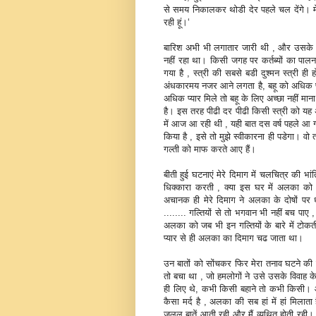
से समय निकालकर थोडी देर पहले चल देंगे। मे
रही हूं।‘
बारिश अभी भी लगातार जारी थी , और उसके साथ 
नहीं रहा था। किसी जगह पर कर्तब्‍यों का पा
गया है , स्‍त्री की सबसे बडी दुश्‍मन स्‍त्री ह
अंधकारमय नजर आने लगता है, बहू को अधिक प्‍या
अधिक प्‍यार मिले तो बहू के लिए अच्‍छा नहीं माना
है। इस तरह पीढी दर पीढी किसी स्‍त्री को यह
में आज आ रही थी , यही बात दस वर्ष पहले आ ग
किया है , इसे तो मुझे स्‍वीकारना ही पडेगा। वो 
गल्‍ती को माफ करते आए हैं।
बीती हुई घटनाएं मेरे दिमाग में चलचित्र की भां
धिक्‍कारा करती , क्‍या इस घर में अलका क
अचानक ही मेरे दिमाग ने अलका के दोषों पर ध्
........ गल्तियों से तो भगवान भी नहीं बच पाए 
अलका को जब भी इन गल्तियों के बारे में टो
प्‍यार से ही अलका का दिमाग चढ जाता था।
उन बातों को सोंचकर फिर मेरा तनाव घटने की 
तो बचा था , जो हमलोगों ने उसे उसके विवाह के
ही लिए थे, कभी किसी बहाने तो कभी किसी। 
कैसा मर्द है , अलका की सब हां में हां मिलात
जुलूल बातें आती रही और मैं व्‍यथित होती रह