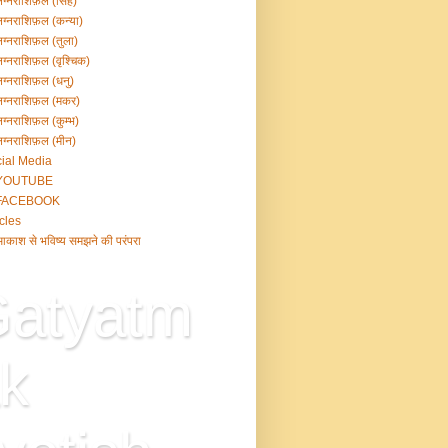
ग्नराशिफ़ल (सिंह)
ग्नराशिफ़ल (कन्या)
ग्नराशिफ़ल (तुला)
ग्नराशिफ़ल (वृश्चिक)
ग्नराशिफ़ल (धनु)
ग्नराशिफ़ल (मकर)
ग्नराशिफ़ल (कुम्भ)
ग्नराशिफ़ल (मीन)
ial Media
YOUTUBE
FACEBOOK
icles
काश से भविष्य समझने की परंपरा
atyatm
k