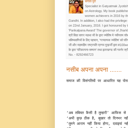
संगीता पुरी
Specialist in Gatyatmak Jyotish
on Astrology. My book publishe
women achievers in 2016 by t
Gandhi. In addition, I also had the privileg
on 22nd January, 2016. I got honoured by 
'Parikalpana Award' The governor of Jhar
श्री विद्या सागर महथा जी के द्वारा ज्योतिष मे नवीनतम शोध
भविष्यवाणियों के लिए पहचान, 'गत्यात्मक ज्योतिष' को प
जी और महामहिम राष्ट्रपति प्रणव मुख़र्जी द्वारा #100w
के द्वारा 'परिकल्पना-सम्मान' तथा झारखण्ड की गवर्नर श्रीम
No. - 8292466723
नसीब अपना अपना .......
समाज की विसंगतियों पर आधारित यह पोस्‍
‘अब तबियत कैसी है तुम्‍हारी’ आफिस से ल
‘अभी कुछ ठीक है, बुखार तो दिनभर नहीं
’तुमने आराम नहीं किया होगा, दवाइयां नह