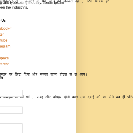
िलाकर भेजा , डाक्‍टर के यहां जाने की जरूरत नहीं , अभी आराम है’
ng and typesetting industry. Lorem Ipsum
en the industry's.
w Us
ebook-f
ter
tube
tagram
space
terest
 को बिस्‍तर पर लिटा दिया और सबका खाना होटल से ले आए। 
र्म
द की दो दवाइयां ले ली थी , सबह और दोपहर दोनो वक्‍त उस दवाई को खा लेने का ह