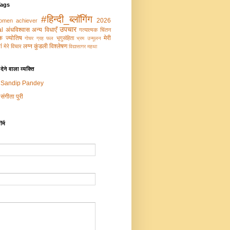
Tags
#हिन्दी_ब्लॉगिंग
2026
omen achiever
उपचार
al
अंधविश्वास
अन्य विधाएँ
गत्‍यात्‍मक चिंतन
‍मक ज्‍योतिष
मेरी
भृगुसंहिता
गोचर ग्रह फल
भ्रम उन्‍मूलन
ं
लग्न कुंडली विश्लेषण
मेरे विचार
विद्यासागर महथा
ेने वाला व्यक्ति
Sandip Pandey
संगीता पुरी
र्म