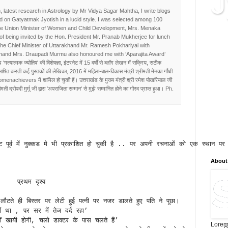
J
, latest research in Astrology by Mr Vidya Sagar Mahtha, I write blogs
d on Gatyatmak Jyotish in a lucid style. I was selected among 100
he Union Minister of Women and Child Development, Mrs. Menaka
क्या 
e of being invited by the Hon. President Mr. Pranab Mukherjee for lunch
ब्लॉग
the Chief Minister of Uttarakhand Mr. Ramesh Pokhariyal with
सम्बद
khand Mrs. Draupadi Murmu also honoured me with ‘Aparajita Award’
 'गत्यात्मक ज्योतिष' की विशेषज्ञा, इंटरनेट में 15 वर्षों से ब्लॉग लेखन में सक्रिय, सटीक
जानका
रिभाषित करती कई पुस्तकों की लेखिका, 2016 में महिला-बाल-विकास मंत्री श्रीमती मेनका गाँधी
सटीक
omenachievers में शामिल हो चुकी हैं। उत्तराखंड के मुख्य मंत्री श्री रमेश पोखरियाल जी
और न
ती द्रौपदी मुर्मू जी द्वारा 'अपराजिता सम्मान' से मुझे सम्मानित होने का गौरव प्राप्त हुआ। Ph.
है, न
विश्ल
भविष्
लिए न
ट पूर्व में नुक्‍कड मे भी प्रकाशित हो चुकी है .. पर अपनी रचनाओं को एक स्‍थान पर
About
प्रथम दृश्‍य  
ौटते ही बिस्‍तर पर लेटी हुई पत्‍नी पर नजर डालते हुए पति ने पूछा। 
 था , पर सर में तेज दर्द रहा’
ीं खायी होगी, चलो डाक्‍टर के पास चलते हैं’ 
Lorem 