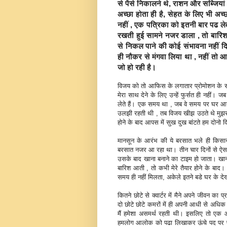
से पैसे निकालने थे, राशन और सब्जिय
अच्‍छा होता ही है, सेहत के लिए भी अच्‍
नहीं , एक पत्रिका को इतनी बार पढ ले
रखती हुई सामने नजर डाला , तो बारि
से निकल पाने की कोई संभावना नहीं 
ही नौकर से मंगवा लिया था , नहीं तो
जो हो रही है।
विजय को तो आफिस के लगातार प्रोमोशन के साथ
मेरा साथ देने के लिए उन्‍हें फुर्सत ही नहीं। 
लेते हैं। एक समय था , जब वे समय पर घर आया 
उलझी रहती थी , तब विजय खीझ उठते थे मुझसे , अ
होने के बाद आपस में सुख दुख बांटते हम दोनो 
मानसून के आरंभ की ये बरसात भले ही किसानो
बरसात नजर आ रहा था। तीन चार दिनों से ऐसा 
उसके बाद खाना बनाने का टाइम हो जाता। खान
बारिश आती , तो कभी मेरे तैयार होने के बाद
समय ही नहीं मिलता, अकेले इतने बडे घर के देख
कितने छोटे से क्‍वार्टर में मैने अपने जीवन 
दो छोटे छोटे कमरों में ही अपनी आधी से अधिक ज
मैं हमेशा असमर्थ रहती थी। इसलिए तो एक आल
हमलोग आलोक को पढा लिखाकर ऊंचे पद पर पहु