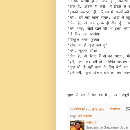
’दिनभर आराम ही तो किया है , पडोसी न
’ठीक है, आराम ही करो, मैं होटल से ख
’इसकी जरूरत नहीं, फ्रिज में राजमें की
’नहीं, हमें नहीं खाना चावल, आंटी ने बह
’ठीक है, तो चार फुल्‍के ही सेंक दूं , आट
‘नहीं मम्‍मा, रोटी खाने की भी इच्‍छा नहीं
’तो फिर क्‍या खाओगे’
’बिल्‍कुल हल्‍का फुल्‍का’
‘ब्रेड का ही कुछ बना दूं’ 
’नहीं, नूडल्‍स वगैरह’ 
’ठीक है, दो मिनट में तो बन जाएगा, मैगी
‘अरे, क्‍या कर रही हो’ पतिदेव बाथरूम
’कुछ भी तो नहीं बच्‍चों के लिए मैगी बना 
’अरे नहीं, तुम्‍हें परेशान होने की क्
सुबह से सर में तेज दर्द है , पर मजद
by
संगीता पुरी
•
7:34:00 pm
5 टिप्‍पणियां:
Tags:
मेरी कहानियां
संगीता पुरी
Specialist in Gatyatmak Jyotish