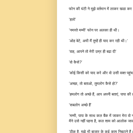
फोन की घंटी ने मुझे वर्तमान में लाकर खडा कर
‘हलो’
’नमस्‍ते मम्‍मी’ फोन पर अलका ही थी।
’ओह बेटे, अभी मैं तुम्‍हें ही याद कर रही थी।‘
‘वाह, आपने तो मेरी उम्र ही बढा दी’
’वो कैसे?’
’कोई किसी को याद करे और वो उसी वक्‍त पहुंच
’अच्‍छा, तो बताओ, तुमलोग कैसे हो?’
’हमलोग तो अच्‍छे हैं, आप अपनी बताएं, पापा की
’सबलोग अच्‍छे हैं’
’मम्‍मी, पापा के साथ कल बैंक में जाकर मेरा व
मैने उसे नहीं पहना है, कल शाम को आलोक जाक
’ठीक है, मुझे भी बाजार के कई काम निबटाने हैं। ऐ