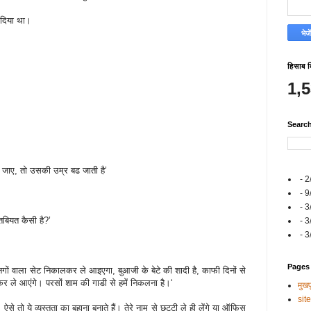
 दिया था।
हिसाब 
1,
Searc
 जाए, तो उसकी उम्र बढ जाती है’
- 2
- 9
- 3
 तबियत कैसी है?’
- 3
- 3
Pages
ो नगों वाला सेट निकालकर ले आइएगा, बुआजी के बेटे की शादी है, काफी दिनों से
र ले आएंगे। परसों शाम की गाडी से हमें निकलना है।‘
मुखपृ
sit
से तो ये व्‍यस्‍तता का बहाना बनाते हैं। तेरे नाम से छुट्टी ले ही लेंगे या ऑफिस