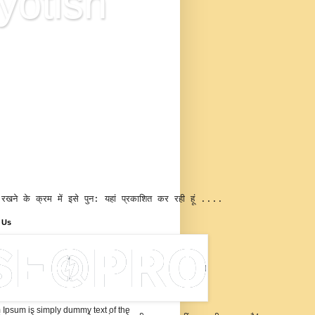
yotish
ज्योतिष विज्ञान है या अंधविश्वास? इस
 में आप ज्योतिष के आधुनिक सूत्रों से
्ध नवीन ज्योतिषीय सिद्धांत के बारे में
री प्राप्त करेंगे, जो ज्योतिष की
ता पर शोध, ज्योतिष में नए शोध
िष्कर्ष के उपरांत विकसित किया गया
ए ज्योतिष सूत्रों के माध्यम से कुंडली
ेषण, इन ज्योतिष के नए नियमों से
यवाणी कैसे करें, 'ज्योतिष सीखने के
ए सूत्र और विधियाँ बताई गयी हैं।
 रखने के क्रम में इसे पुन: यहां प्रकाशित कर रही हूं ....
 Us
Ipsum is simply dummy text of the