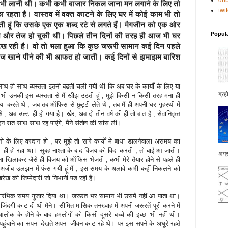
dri
ां भी लानी थी। कभी कभी बाजार निकल जाना मन लगाने के लिए तो
twi
छा रहता है। वास्‍तव में वक्‍त काटने के लिए घर में कोई काम भी तो
ती हूं कि उसके एक एक शब्‍द रटे से लगते हैं। मैगजीन को एक ओर
Popul
श और तेज हो चुकी थी। पिछले तीन दिनों की तरह ही आज भी घर
दिख रही है। वो तो भला हुआ कि कुछ जरूरी सामान कई दिन पहले
 आज खाने पीने की भी आफत हो जाती। कई दिनों से झमाझम बारिश
 ही साथ व्‍यस्‍तता इतनी बढती चली गयी थी कि अब घर के कार्यों के लिए या
ग्रह
जब भी उनकी इस व्‍यस्‍तता से मैं खीझ उठती हूं , मुझे किसी न किसी तरह मना ही
करते थे , जब तब ऑफिस से छुट्टी लेते थे , तब मैं ही अपनी घर गृहस्‍थी में
ब उल्‍टा ही हो गया है। खैर, अब दो तीन वर्ष की ही तो बात है , सेवानिवृत्‍त
दिन रात साथ साथ रह पाएंगे, मैने संतोष की सांस ली।
 के लिए वरदान हो , पर मुझे तो सारे कार्यों मे बाधा डालनेवाला असमय का
ही हो रहा था। सुबह नाश्‍ता के बाद विजय को विदा करती , तो बाई आ जाती।
अग्र
ा खिलाकर जैसे ही विजय को ऑफिस भेजती , कभी मेरे तैयार होने से पहले ही
। अजीब उलझन में फंस गयी हूं मैं , इस समय के अलावे कभी कहीं निकलने को
रेख की जिम्‍मेदारी जो निभानी पड रही है।
का प्रारंभिक समय गुजार दिया था। जरूरत भर सामान भी उसमें नहीं आ पाता था।
िंदगी काट दी थी मैने। सीमित मासिक तनख्‍वाह में अपनी जरूरतें पूरी करने में
ोक के होने के बाद हमलोगों को किसी दूसरे बच्‍चे की इच्‍छा भी नहीं थी।
ंचाने का सपना देखते अपना जीवन काट रहे थे। पर इस सपने के अधूरे रहते