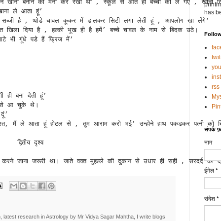
े खाना बनाने को मना कर रखा था , स्‍कूल से आते ही बच्‍चों को ले गए , खाना ख
printi
ाना ले आता हूं’
has be
 सब्‍जी है , थोडे चावल कूकर में डालकर सिटी लगा लेती हूं , आपलोग खा लेंगे’
ुत खिला दिया है , हल्‍की भूख ही है हमें’ बच्‍चे चावल के नाम से बिदक उठे। 
Follo
े भी गूंधे पडे हैं फ्रिज में’
fac
’
twit
you
ins
rss
 ही बना देती हूं’
My
 से आ चुके थे। 
Pin
दूं’ 
‍या जरूरत, मैं ले आता हूं होटल से , तुम आराम करो भई’ उन्‍होने हाथ पकडकर पत्‍नी
संपर्क फ़ॉ
द्वितीय दृश्‍य  
नाम
ूरी करने जाना जरूरी था। जाते वक्‍त मुहल्‍ले की दुकान से उधार ही सही , सरदर्
ईमेल
*
संदेश
*
, latest research in Astrology by Mr Vidya Sagar Mahtha, I write blogs