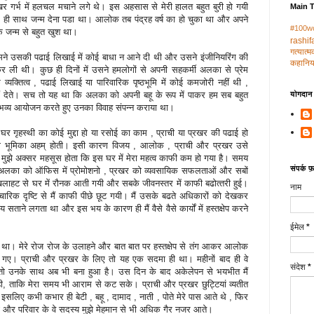
र गर्भ में हलचल मचाने लगे थे। इस अहसास से मेरी हालत बहुत बुरी हो गयी
Main 
 ही साथ जन्‍म देना पडा था। आलोक तब पंद्रह वर्ष का हो चुका था और अपने
#100w
 जन्‍म से बहुत खुश था।
rashif
गत्‍यात्
हमने उसकी पढाई लिखाई में कोई बाधा न आने दी थी और उसने इंजीनियरिंग की
कहानिया
कर ली थी। कुछ ही दिनों में उसने हमलोगों से अपनी सहकर्मी अलका से प्रेम
्‍यक्तित्‍व , पढाई लिखाई या पारिवारिक पृष्‍ठभूमि में कोई कमजोरी नहीं थी ,
योगदान द
ं देते। सच तो यह था कि अलका को अपनी बहू के रूप में पाकर हम सब बहुत
े भव्‍य आयोजन करते हुए उनका विवाह संपन्‍न कराया था।
 गृहस्‍थी का कोई मुद्दा हो या रसोई का काम , प्राची या प्रखर की पढाई हो
सकी भूमिका अहम् होती। इसी कारण विजय , आलोक , प्राची और प्रखर उसे
 , मुझे अक्‍सर महसूस होता कि इस घर में मेरा महत्‍व काफी कम हो गया है। समय
संपर्क फ़ॉ
का को ऑफिस में प्रोमोशनो , प्रखर को व्‍यवसायिक सफलताओं और सबों
िलखिलाहट से घर में रौनक आती गयी और सबके जीवनस्‍तर में काफी बढोत्‍तरी हुई।
नाम
ैचारिक दृष्टि से मैं काफी पीछे छूट गयी। मैं उसके बढते अधिकारों को देखकर
 सताने लगता था और इस भय के कारण ही मैं वैसे वैसे कार्यों में हस्‍तक्षेप करने
ईमेल
*
ा। मेरे रोज रोज के उलाहने और बात बात पर हस्‍तक्षेप से तंग आकर आलोक
गए। प्राची और प्रखर के लिए तो यह एक सदमा ही था। महीनों बाद ही वे
संदेश
*
डाव तो उनके साथ अब भी बना हुआ है। उस दिन के बाद अकेलेपन से भयभीत मैं
रही, ताकि मेरा समय भी आराम से कट सके। प्राची और प्रखर छुट्टियां व्‍यतीत
ए कभी कभार ही बेटी , बहू , दामाद , नाती , पोते मेरे पास आते थे , फिर
ता और परिवार के वे सदस्‍य मुझे मेहमान से भी अधिक गैर नजर आते।