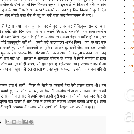
__ल
 आलोक के दोषों को भी गिन गिनकर सुनाया। इन बातों से विजय भी परेशान और
__ल
यक होने के गम में पलंग पर करवटें बदलते रात काटी। फिर विजय ने दूसरे दिन
__ल
ा और लौटते वक्‍त बैंक से बहू का नगों वाला सेट निकालकर ले आए।
__ल
__ल
 से पापा , पापा पुकारता घर में घुसा , पर घर में बिल्‍कुल सन्‍नाटा था।
__ल
 रखे। कोई और दिन होता , तो पापा उससे लिपट ही गए होते , पर आज हमलोग
__ल
 को देखकर किसी तूफान के होने के आशंका से उसका चेहरा भयभीत हो गया , पर
__ल
न में कोई सहानुभूति नहीं थी । हमने उसे फटकारना आरंभ किया , एक के बाद एक
ाते हुए, अपने शिकायतों का पुलिंदा खोलते हुए हमने जेवर का डब्‍बा उसके
Soc
ारे मूड पर इस अप्रत्‍याशित डॉट आलोक के क्रोध को कईगुणा भडका गया। वह
__
सी बात नहीं थी , अलका ने आजतक परिवार के मामले में सिर्फ सहयोग ही दिया
__
‘जोरू का गुलाम’ ही बनता, सो चुप रहना ही श्रेयस्‍कर था। उसके समझ में आ
Art
र पापा को खुश नहीं रख सकता था, वह चुपचाप पल्‍टा, उसके कदम तेज गति से
__आ
 अचानक होश में आयी , विजय के चेहरे पर परेशानी देख मेरी हालत खराब थी। मन
G
 बढाते हुए उसे लौटा लाऊं , पर कैसे ? आलोक से आंख या नजर मिलाने की
टे से नगों वाले सेट ने हमारे मध्‍य इतनी दूरी पैदा कर दी थी। एक बार फिर से
ध्‍य दूरियां पैदा करती है और जिसे न करने का संकल्‍प अक्‍सर करती आयी हूं। आज
ोती रहेगी ,जबतक मैं अलका और प्राची को बिल्‍कुल एक रूप में न देखूं।
a