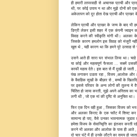
ही हमारी लापरवाही से अचानक प्राची और प्रख
थी, पर कोई उपाय न था और मुझे दोनों को एक
अकेलापन को दूर होता देख प्राची और प्रखर के
लेकिन प्राची और प्रखर के जन्‍म के बाद भी 
डिग्री लेकर इसी शहर में एक कंपनी ज्‍वाइन 
विवाह करने की स्‍वीकृति मांगी थी। अलका के व
जिसके कारण हमलोग इस विवाह को मंजूरी नही
खुश थे , यही कारण था कि हमने पूरे उत्‍साह स
उसने आते ही सारा घर संभाल लिया था। चाहे घर
या कोई और महत्‍वपूर्ण फैसला ... सबमें उ
काफी महत्‍व देते। इस बात से मैं दुखी हो जाती
पंख लगाकर उडता रहा , विजय ,आलोक और अल
के वैवाहिक सुखों के बौछार से , बच्‍चों के ख
पर इससे परिवार के अन्‍य लोगों की तुलना मे व
चिंतित हो जाया करती, मुझे अपने अस्तित्‍व का भय
लगी थी , जो एक मां की दृष्टि से अनुचित था।
फिर एक दिन वही हुआ , जिसका विजय को भय थ
और अलका किराए के एक फ्लैट में शिफ्ट कर 
सामान्‍य हो पाए, वैसे उनका भावनात्‍मक जु
हमेशा विजय के सेवानिवृत्ति का इंतजार करती 
करने भी अलका और आलोक के पास ही आते , इसलि
दो चार घंटे में ही उनके लौटने का समय हो जा