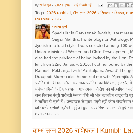
by
संगीता पुरी
•
6:16:00 pm
कोई टिप्पणी नहीं:
Tags:
2026 rashifal
,
मीन लग्न 2026 राशिफल
,
राशिफल
,
gat
Rashifal 2026
संगीता पुरी
Specialist in Gatyatmak Jyotish, latest res
Sagar Mahtha, I write blogs on Astrology.
Jyotish in a lucid style. I was selected among 100 
Union Minister of Women and Child Development, Mr
also had the privilege of being invited by the Hon. 
lunch on 22nd January, 2016. I got honoured by the 
Ramesh Pokhariyal with 'Parikalpana Award' The go
Draupadi Murmu also honoured me with ‘Aparajita Award’ श
ज्योतिष मे नवीनतम शोध 'गत्यात्मक ज्योतिष' की विशेषज्ञा, इंटरनेट में
भविष्यवाणियों के लिए पहचान, 'गत्यात्मक ज्योतिष' को परिभाषित करत
बाल-विकास मंत्री श्रीमती मेनका गाँधी जी और महामहिम राष्ट्रपत
में शामिल हो चुकी हैं। उत्तराखंड के मुख्य मंत्री श्री रमेश पोखरियाल
की गवर्नर श्रीमती द्रौपदी मुर्मू जी द्वारा 'अपराजिता सम्मान' से मुझे
8292466723
कुम्भ लग्न 2026 राशिफल | Kumbh La