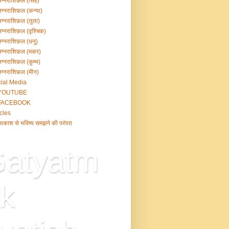
ग्नराशिफ़ल (सिंह)
ग्नराशिफ़ल (कन्या)
ग्नराशिफ़ल (तुला)
ग्नराशिफ़ल (वृश्चिक)
ग्नराशिफ़ल (धनु)
ग्नराशिफ़ल (मकर)
ग्नराशिफ़ल (कुम्भ)
ग्नराशिफ़ल (मीन)
ial Media
YOUTUBE
FACEBOOK
icles
काश से भविष्य समझने की परंपरा
atyatm
k