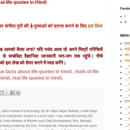
l-life quotes in Hindi
Faceb
r
4
र संगीता पुरी की ई-पुस्तकों को प्राप्त करने के लिए
इस लिंक
MENU
मुखपृ
लेख आपको कैसा लगा? यदि पसंद आया तो अपने मित्रों परिचितों 
साई
नया 
 से सम्बंधित वैज्ञानिक जानकारी जन-जन तक पहुंचे। नीचे 
गत्य
 इस लेख को शेयर करने में मदद करेंगे।
__गत
ue facts about life quotes in hindi , truth of life
__सं
indi, real life quotes in hindi,
__ग
__ज
__ज
__ज्
लग्
__ल
, latest research in Astrology by Mr Vidya Sagar Mahtha, I write blogs
__ल
d on Gatyatmak Jyotish in a lucid style. I was selected among 100
__ल
he Union Minister of Women and Child Development, Mrs. Menaka
__ल
e of being invited by the Hon. President Mr. Pranab Mukherjee for lunch