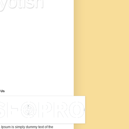
yotish
ज्योतिष विज्ञान है या अंधविश्वास? इस
 में आप ज्योतिष के आधुनिक सूत्रों से
्ध नवीन ज्योतिषीय सिद्धांत के बारे में
री प्राप्त करेंगे, जो ज्योतिष की
ता पर शोध, ज्योतिष में नए शोध
िष्कर्ष के उपरांत विकसित किया गया
ए ज्योतिष सूत्रों के माध्यम से कुंडली
ेषण, इन ज्योतिष के नए नियमों से
यवाणी कैसे करें, 'ज्योतिष सीखने के
ए सूत्र और विधियाँ बताई गयी हैं।
 Us
Ipsum is simply dummy text of the