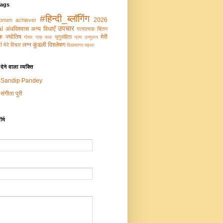
Tags
#हिन्दी_ब्लॉगिंग
2026
omen achiever
उपचार
al
अंधविश्वास
अन्य विधाएँ
गत्‍यात्‍मक चिंतन
‍मक ज्‍योतिष
मेरी
भृगुसंहिता
गोचर ग्रह फल
भ्रम उन्‍मूलन
ं
लग्न कुंडली विश्लेषण
मेरे विचार
विद्यासागर महथा
ेने वाला व्यक्ति
Sandip Pandey
संगीता पुरी
र्म