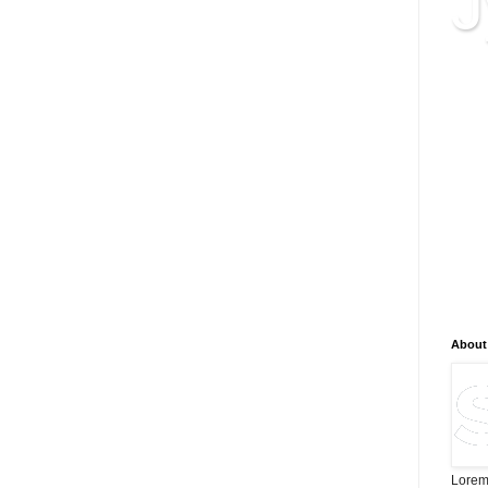
J
क्या 
ब्लॉग
सम्बद
जानका
सटीक
और न
है, न
विश्ल
भविष्
लिए न
About
Lorem 