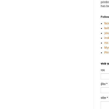
printi
has be
Follo
fac
twit
you
ins
rss
My
Pin
संपर्क फ़ॉ
नाम
ईमेल
*
संदेश
*