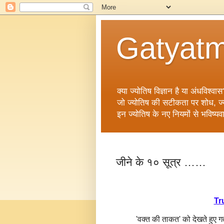
Gatyatm
क्या ज्योतिष विज्ञान है या अंधविश्वास
जो ज्योतिष की सटीकता पर शोध, ज्योत
इन ज्योतिष के नए नियमों से भविष्यव
जीने के १० सूत्र ……
Tr
'वक्‍त की ताकत' को देखते हुए ग