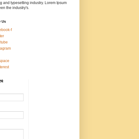
ng and typesetting industry. Lorem Ipsum
en the industry's.
w Us
ebook-f
ter
tube
tagram
space
terest
र्म