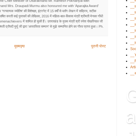
__ल
the Chief Minister of Uttarakhand Mr. Ramesh Pokhariyal with
khand Mrs. Draupadi Murmu also honoured me with ‘Aparajita Award’
__ल
 'गत्यात्मक ज्योतिष' की विशेषज्ञा, इंटरनेट में 15 वर्षों से ब्लॉग लेखन में सक्रिय, सटीक
__ल
रिभाषित करती कई पुस्तकों की लेखिका, 2016 में महिला-बाल-विकास मंत्री श्रीमती मेनका गाँधी
__ल
omenachievers में शामिल हो चुकी हैं। उत्तराखंड के मुख्य मंत्री श्री रमेश पोखरियाल जी
__ल
ती द्रौपदी मुर्मू जी द्वारा 'अपराजिता सम्मान' से मुझे सम्मानित होने का गौरव प्राप्त हुआ। Ph.
__ल
__ल
__ल
मुख्यपृष्ठ
पुरानी पोस्ट
Soc
__
__
Art
__आ
G
a