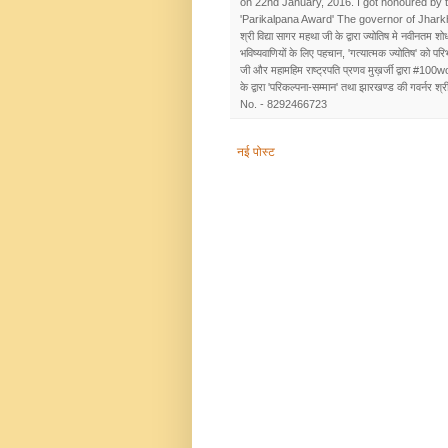
on 22nd January, 2016. I got honoured by 
'Parikalpana Award' The governor of Jhar
श्री विद्या सागर महथा जी के द्वारा ज्योतिष मे नवीनतम शोध
भविष्यवाणियों के लिए पहचान, 'गत्यात्मक ज्योतिष' को प
जी और महामहिम राष्ट्रपति प्रणव मुख़र्जी द्वारा #100w
के द्वारा 'परिकल्पना-सम्मान' तथा झारखण्ड की गवर्नर श्रीम
No. - 8292466723
नई पोस्ट