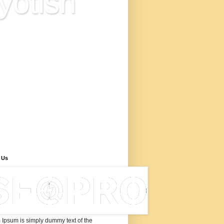
yotish
ज्योतिष विज्ञान है या अंधविश्वास? इस
 में आप ज्योतिष के आधुनिक सूत्रों से
्ध नवीन ज्योतिषीय सिद्धांत के बारे में
री प्राप्त करेंगे, जो ज्योतिष की
ता पर शोध, ज्योतिष में नए शोध
िष्कर्ष के उपरांत विकसित किया गया
ए ज्योतिष सूत्रों के माध्यम से कुंडली
ेषण, इन ज्योतिष के नए नियमों से
यवाणी कैसे करें, 'ज्योतिष सीखने के
ए सूत्र और विधियाँ बताई गयी हैं।
 Us
Ipsum is simply dummy text of the