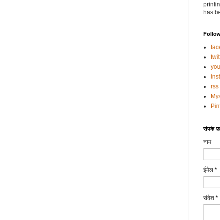
printi
has be
Follo
fac
twit
you
ins
rss
My
Pin
संपर्क फ़ॉ
नाम
ईमेल
*
संदेश
*