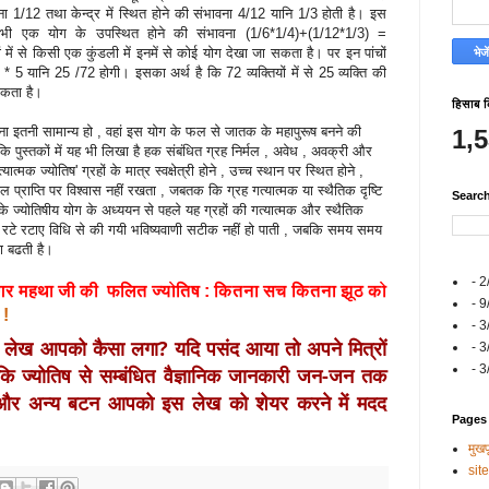
वना 1/12 तथा केन्‍द्र में स्थित होने की संभावना 4/12 यानि 1/3 होती है। इस
िसी भी एक योग के उपस्थित होने की संभावना (1/6*1/4)+(1/12*1/3) =
ें से किसी एक कुंडली में इनमें से कोई योग देखा जा सकता है। पर इन पांचों
 5 यानि 25 /72 होगी। इसका अर्थ है कि 72 व्‍यक्तियों में से 25 व्‍यक्ति की
 सकता है।
हिसाब 
वना इतनी सामान्‍य हो , वहां इस योग के फल से जातक के महापुरूष बनने की
1,
कि पुस्‍तकों में यह भी लिखा है हक संबंधित ग्रह निर्मल , अवेध , अवक्री और
ात्‍मक ज्‍योतिष' ग्रहों के मात्र स्‍वक्षेत्री होने , उच्‍च स्‍थान पर स्थित होने ,
फल प्राप्ति पर विश्‍वास नहीं रखता , जबतक कि ग्रह गत्‍यात्‍मक या स्‍थैतिक दृष्टि
Searc
्‍योतिषीय योग के अध्‍ययन से पहले यह ग्रहों की गत्‍यात्‍मक और स्‍थैतिक
रटे रटाए विधि से की गयी भविष्‍यवाणी सटीक नहीं हो पाती , जबकि समय समय
ा बढती है।
- 2
सागर महथा जी की
फलित ज्योतिष : कितना सच कितना झूठ को
- 9
 !
- 3
यह लेख आपको कैसा लगा? यदि पसंद आया तो अपने मित्रों 
- 3
- 3
कि ज्योतिष से सम्बंधित वैज्ञानिक जानकारी जन-जन तक 
टर और अन्य बटन आपको इस लेख को शेयर करने में मदद 
Pages
मुखपृ
sit