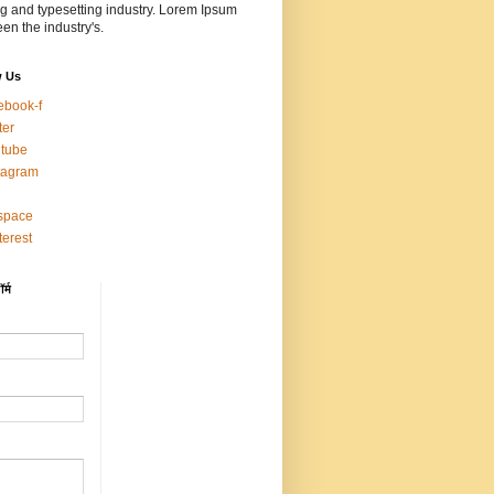
ng and typesetting industry. Lorem Ipsum
en the industry's.
w Us
ebook-f
ter
tube
tagram
space
terest
र्म