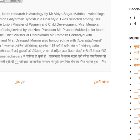
Faceb
, latest research in Astrology by Mr Vidya Sagar Mahtha, I write blogs
r
d on Gatyatmak Jyotish in a lucid style. I was selected among 100
4
he Union Minister of Women and Child Development, Mrs. Menaka
e of being invited by the Hon. President Mr. Pranab Mukherjee for lunch
the Chief Minister of Uttarakhand Mr. Ramesh Pokhariyal with
MENU
khand Mrs. Draupadi Murmu also honoured me with ‘Aparajita Award’
 'गत्यात्मक ज्योतिष' की विशेषज्ञा, इंटरनेट में 15 वर्षों से ब्लॉग लेखन में सक्रिय, सटीक
मुखपृ
रिभाषित करती कई पुस्तकों की लेखिका, 2016 में महिला-बाल-विकास मंत्री श्रीमती मेनका गाँधी
साई
omenachievers में शामिल हो चुकी हैं। उत्तराखंड के मुख्य मंत्री श्री रमेश पोखरियाल जी
नया 
ती द्रौपदी मुर्मू जी द्वारा 'अपराजिता सम्मान' से मुझे सम्मानित होने का गौरव प्राप्त हुआ। Ph.
गत्य
__गत
__सं
मुख्यपृष्ठ
पुरानी पोस्ट
__ग
__ज
__ज
__ज्
लग्
__ल
__ल
__ल
__ल