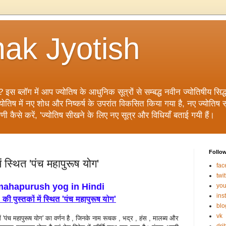
ak Jyotish
? इस ब्लॉग में आप ज्योतिष के आधुनिक सूत्रों से सम्बद्ध नवीन ज्योतिषीय सिद्धां
िष में नए शोध और निष्कर्ष के उपरांत विकसित किया गया है, नए ज्योतिष सूत्
ाणी कैसे करें, 'ज्योतिष सीखने के लिए नए सूत्र और विधियाँ बताई गयी हैं।
Follo
में स्थित 'पंच महापुरूष योग'
fac
twit
ahapurush yog in Hindi
you
ins
 की पुस्‍तकों में स्थित 'पंच महापुरूष योग'
blo
vk
ों में 'पंच महापुरूष योग' का वर्णन है , जिनके नाम रूचक , भद्र , हंस , मालब्‍य और