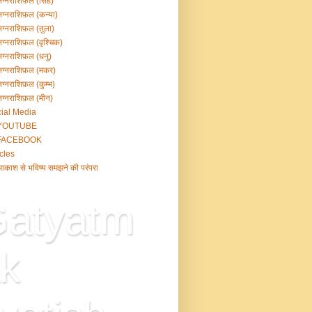
ग्नराशिफ़ल (सिंह)
ग्नराशिफ़ल (कन्या)
ग्नराशिफ़ल (तुला)
ग्नराशिफ़ल (वृश्चिक)
ग्नराशिफ़ल (धनु)
ग्नराशिफ़ल (मकर)
ग्नराशिफ़ल (कुम्भ)
ग्नराशिफ़ल (मीन)
ial Media
YOUTUBE
FACEBOOK
icles
काश से भविष्य समझने की परंपरा
atyatm
k