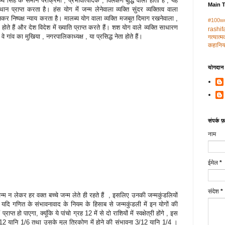
‍य सिंह के समान पराक्रमी , प्रभावोत्‍पादक , विलक्षण बुद्धि वाला होता है , यह
Main 
थान प्राप्‍त करता है। हंस योग में जन्‍म लेनेवाला व्‍यक्ति सुंदर व्‍यक्तित्‍व वाला
ष्‍पक्ष न्‍याय करता है। मालब्‍य योग वाला व्‍यक्ति मजबूत दिमाग रखनेवाला ,
#100w
 हैं और देश विदेश में ख्‍याति प्राप्‍त करते हैं। शश योग वाले व्‍यक्ति साधारण
rashif
वे गांव का मुखिया , नगरपालिकाध्‍यक्ष , या प्रसिद्ध नेता होते हैं।
गत्‍यात्
कहानिया
योगदान द
संपर्क फ़ॉ
नाम
ईमेल
*
संदेश
*
न्‍म न लेकर हर वक्‍त बच्‍चे जन्‍म लेते ही रहते हैं , इसलिए उनकी जन्‍मकुंडलियों
ा। यदि गणित के संभावनावाद के नियम के हिसाब से जन्‍मकुंडली में इन योगों की
राप्‍त हो पाएगा, क्‍यूंकि ये पांचो ग्रह 12 में से दो राशियों में स्‍वक्षेत्री होंगे , इस
/12 यानि 1/6 तथा उसके मूल त्रिकोण में होने की संभावना 3/12 यानि 1/4 ।