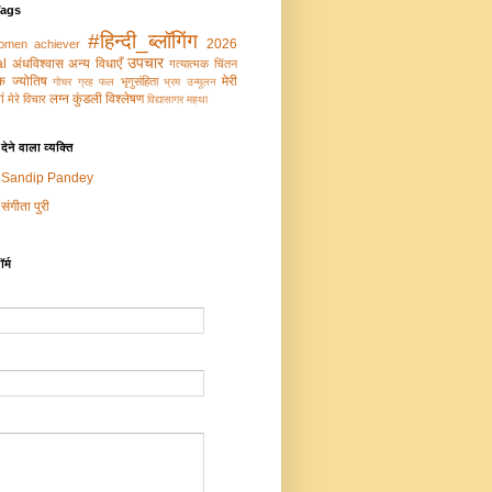
Tags
#हिन्दी_ब्लॉगिंग
2026
omen achiever
उपचार
al
अंधविश्वास
अन्य विधाएँ
गत्‍यात्‍मक चिंतन
‍मक ज्‍योतिष
मेरी
भृगुसंहिता
गोचर ग्रह फल
भ्रम उन्‍मूलन
ं
लग्न कुंडली विश्लेषण
मेरे विचार
विद्यासागर महथा
ेने वाला व्यक्ति
Sandip Pandey
संगीता पुरी
र्म