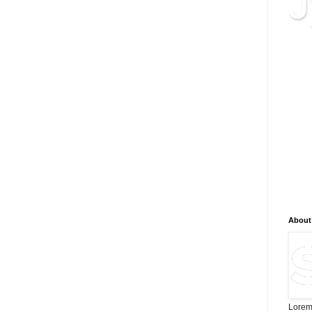
J
क्या 
ब्लॉग
सम्बद
जानका
सटीक
और न
है, न
विश्ल
भविष्
लिए न
About
Lorem 