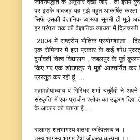
जीवनपद्धति के अनुसार देखा जाए , तो इसमें कु
पर इसके बावजूद यह मुझे बहुत आकर्षित करता
सिर्फ इसकी वैज्ञानिक व्‍याख्‍या सुननी ही मुझे अच्
हर परंपरा तक की वैज्ञानिक व्‍याख्‍या में दिलचस्‍प
2004 में राष्‍ट्रीय भौतिक प्रयोगशाला , दिल्‍ल
एक सेमिनार में इस प्रकार के कई शोध प्रस्‍त
दुर्गावती विश्‍व विद्यालय , जबलपुर के पूर्व कुलपति
किए गए एक शोघपत्र ने मुझे आश्‍चर्यित कर
प्रस्‍तुत कर रही हूं ....
महामहोपाध्‍याय पं गिरिधर शर्मा चतुर्वेदी ने अप
संस्‍कृति’ में एक प्राचीन श्‍लोक का उद्धरण दिया 
के आकार को बताया है ...
बालाग्र शतभागस्‍य शतधा कल्पितस्‍य च ।
तस्‍य भागस्‍य भागम् ऐषा जीवस्‍थ कल्‍पना ।।