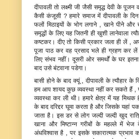
दीपावली तो लक्ष्‍मी जी जैसी समृद्ध देवी के पूजन 
कैसी कंजूसी ? हमारे समाज में दीपावली के दि
फलों मिठाइयों के भोग लगाने , खाने पीने और ख
समृद्धों के लिए यह जितनी ही खुशी लानेवाला त्‍य
कष्‍टकर। दीए तो किसी प्रकार जला ही लें , अपने
पूजा पाठ कर वह प्रसाद भले ही ग्रहण कर लें
लिए संभव नहीं। दूसरी ओर समर्थों के घर इतना
बाद उसे बंटवाना पडेगा।
बासी होने के बाद क्‍यूं , दीपावली के त्‍यौहार 
हम आप शायद कुछ व्‍यवस्‍था नहीं कर सकते हैं , पर
व्‍यवस्‍था कर ली थी। हमारे क्षेत्र में यह मिथ
के बाद दरिद्दर घूमा करता है और जिसके यहां प
जाता है। इस डर से लोग जल्‍दी जल्‍दी खुद रा
खाना और मिष्‍टान्‍न गरीबों के महल्‍ले में भ
अंधविश्‍वास है , पर इसके सकारात्‍मक प्रभाव