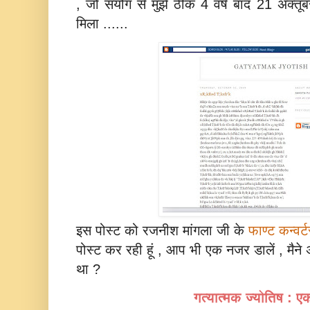
, जो संयोग से मुझे ठीक 4 वर्ष बाद 21 अक्‍त
मिला ......
इस पोस्‍ट को रजनीश मांगला जी के
फाण्‍‍ट कन्‍वर्
पोस्‍ट कर रही हूं , आप भी एक नजर डालें , मैने अ
था ?
गत्‍यात्‍मक ज्‍योतिष :