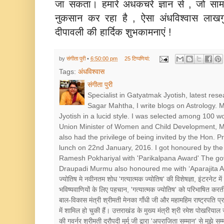
जा सकता। हमारे अधकचरे ज्ञान से , जो सामा
नुकसान कर रहा है , ऐसा अंधविश्‍वास लाखग
दीपावली की हार्दिक शुभकामनाएं !
by
संगीता पुरी
•
6:50:00 pm
25 टिप्‍पणियां:
Tags:
अंधविश्वास
संगीता पुरी
Specialist in Gatyatmak Jyotish, latest res
Sagar Mahtha, I write blogs on Astrology.
Jyotish in a lucid style. I was selected among 100 
Union Minister of Women and Child Development, Mr
also had the privilege of being invited by the Hon. 
lunch on 22nd January, 2016. I got honoured by the 
Ramesh Pokhariyal with 'Parikalpana Award' The go
Draupadi Murmu also honoured me with ‘Aparajita Award’ श
ज्योतिष मे नवीनतम शोध 'गत्यात्मक ज्योतिष' की विशेषज्ञा, इंटरनेट में
भविष्यवाणियों के लिए पहचान, 'गत्यात्मक ज्योतिष' को परिभाषित करत
बाल-विकास मंत्री श्रीमती मेनका गाँधी जी और महामहिम राष्ट्रपत
में शामिल हो चुकी हैं। उत्तराखंड के मुख्य मंत्री श्री रमेश पोखरियाल
की गवर्नर श्रीमती द्रौपदी मुर्मू जी द्वारा 'अपराजिता सम्मान' से मुझे