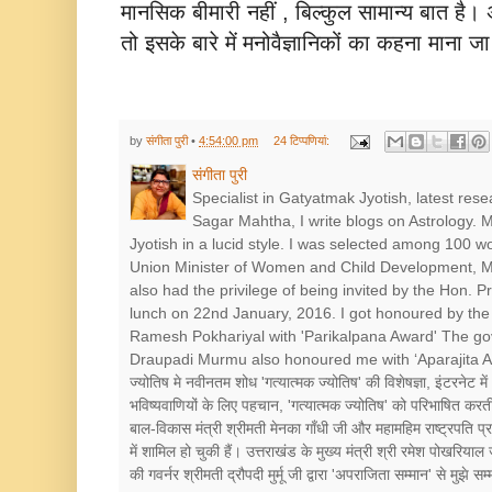
मानसिक बीमारी नहीं , बिल्‍कुल सामान्‍य बात है
तो इसके बारे में मनोवैज्ञानिकों का कहना माना 
by
संगीता पुरी
•
4:54:00 pm
24 टिप्‍पणियां:
संगीता पुरी
Specialist in Gatyatmak Jyotish, latest res
Sagar Mahtha, I write blogs on Astrology.
Jyotish in a lucid style. I was selected among 100 
Union Minister of Women and Child Development, Mr
also had the privilege of being invited by the Hon. 
lunch on 22nd January, 2016. I got honoured by the 
Ramesh Pokhariyal with 'Parikalpana Award' The go
Draupadi Murmu also honoured me with ‘Aparajita Award’ श
ज्योतिष मे नवीनतम शोध 'गत्यात्मक ज्योतिष' की विशेषज्ञा, इंटरनेट में
भविष्यवाणियों के लिए पहचान, 'गत्यात्मक ज्योतिष' को परिभाषित करत
बाल-विकास मंत्री श्रीमती मेनका गाँधी जी और महामहिम राष्ट्रपत
में शामिल हो चुकी हैं। उत्तराखंड के मुख्य मंत्री श्री रमेश पोखरियाल
की गवर्नर श्रीमती द्रौपदी मुर्मू जी द्वारा 'अपराजिता सम्मान' से मुझे