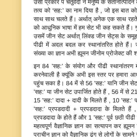
उसी प्रकार पं चतुर्वेदी ने मनुष्‍य के संतानोत्‍पा
तत्‍व को ‘सह:’ का नाम दिया है , जो इस बात को स
साथ साथ चलते हैं। अर्थात् अनेक एक साथ रहते ह
को आधुनिक भाषा में हम सेट भी कह सकते हैं। गुणस
उसमें जीन सेट अर्थात् लिंक्ड जीन सेट्स के समूह
पीढी में अदल बदल कर स्‍थानांतरित होते हैं।
संख्‍या का ज्ञान अभी ह्यूमन जीनोम प्रोजेक्‍ट 
इन 84 'सह:' के संयोग और पीढी स्‍थानांतरण मे
करनेवाली है क्‍यूंकि अभी इस स्‍तर पर हमारा आध
पहुंच सका है। 84 में से 56 'सह:' यानि जीन सेट 
'सह:' या जीन सेट उपार्जित होते हैं , 56 में से 2
15 'सह:' दादा + दादी के‍ मिलते हैं , 10 'सह:' 
'सह:' प्रपडदादी + प्रपडदादा के मिलते हैं , 
प्रपडदादा के होते हैं और 1 'सह:' पूर्व छठी प
महत्‍वपूर्ण वैज्ञानिक ज्ञान का सत्‍यापन कर ह्यूम
प्राचीन ज्ञान को वैज्ञानिक ढंग से लोगों के सामन