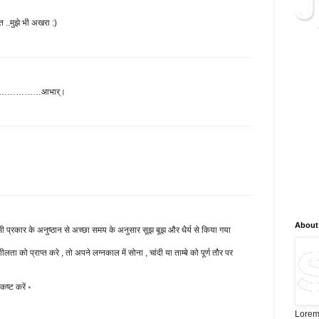
J
 ..मुझे भी अखरा :)
क्या 
ब्लॉग
सम्बद
जानका
वाई है……………आभार्।
सटीक
और न
है, न
विश्ल
भविष्
लिए न
About
किसी प्रकार के अनुष्‍ठान से अच्‍छा समय के अनुसार सूझ बूझ और धैर्य से किया गया
ता को प्राप्‍त करे , तो अपने लग्‍नकाल में सोना , चांदी या ताम्‍बे को पूर्ण तौर पर
कष्ट करें ॰
Lorem 