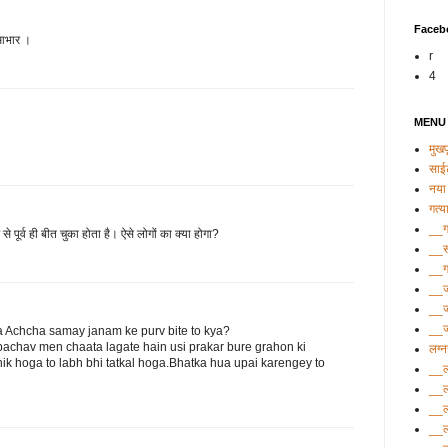
Faceb
 आभार ।
r
4
MENU
मुखपृ
साई
नया 
गत्य
__गत
े पूर्व ही बीत चुका होता है। ऐसे लोगों का क्या होगा?
__सं
__ग
__ज
__ज
__ज्
ka Achcha samay janam ke purv bite to kya?
bachav men chaata lagate hain usi prakar bure grahon ki
लग्
ik hoga to labh bhi tatkal hoga.Bhatka hua upai karengey to
__ल
__ल
__ल
__ल