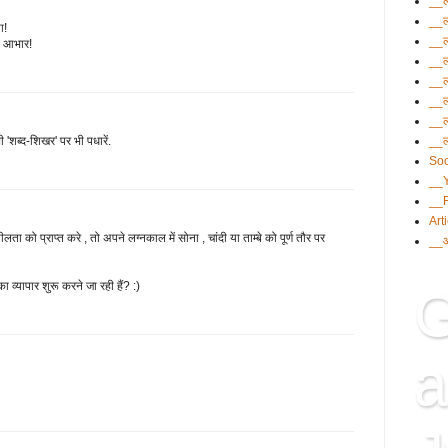
__ल
__ल
ा!
__ल
ी! आभार!
__ल
__ल
__ल
__ल
__ल
'शब्द-शिखर' पर भी पधारें.
Soc
__
__
Art
ता को प्राप्‍त करे , तो अपने लग्‍नकाल में सोना , चांदी या ताम्‍बे को पूर्ण तौर पर
__आ
ा व्यापार शुरू करने जा रही हैं? :)
G
a