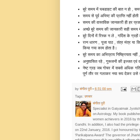
बुरे समय में घबडाहट की बात न हो , स
समय से पूर्व अभिष्‍ट की प्राप्ति नहीं ह
समय की वास्‍तविक जानकारी ही हर प्रका
अच्‍छे बुरे समय की जानकारी सही समय 
बुरे दिनों में रिस्‍क न ले , गर्दिश के ग्र
रत्‍न धारण , पूजा पाठ , तंत्र मंत्र या
किया गया काम होता है।
बुरे समय का अभिप्राय निष्क्रियता नहीं 
अनुशासित रहे , गुरूजनों की इज्‍जत एवं
नेष्‍ट ग्रह जब गोचर में सबसे अधिक गति‍श
पूर्ण तौर पर गलाकर नया रूप देकर उसे
by
संगीता पुरी
•
6:31:00 pm
Tags:
उपचार
संगीता पुरी
Specialist in Gatyatmak Jyotish
on Astrology. My book publishe
women achievers in 2016 by t
Gandhi. In addition, I also had the privileg
on 22nd January, 2016. I got honoured by 
'Parikalpana Award' The governor of Jhar