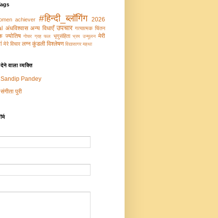
Tags
#हिन्दी_ब्लॉगिंग
2026
omen achiever
उपचार
al
अंधविश्वास
अन्य विधाएँ
गत्‍यात्‍मक चिंतन
‍मक ज्‍योतिष
मेरी
भृगुसंहिता
गोचर ग्रह फल
भ्रम उन्‍मूलन
ं
लग्न कुंडली विश्लेषण
मेरे विचार
विद्यासागर महथा
ेने वाला व्यक्ति
Sandip Pandey
संगीता पुरी
र्म