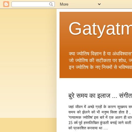
Gatyatm
क्या ज्योतिष विज्ञान है या अंधविश्वास
जो ज्योतिष की सटीकता पर शोध, ज्योत
इन ज्योतिष के नए नियमों से भविष्यव
बुरे समय का इलाज ... संगीता
जहां जीवन में अच्‍छे ग्रहों के कारण सुखमय स
समय को झेलने को भी मनुष्‍य विवश होता है , प
'गत्‍यात्‍मक ज्‍योतिष' इस बारे में एक अलग ही
15 वर्ष पूर्व हस्‍तलिखित कुंडली बनाई जाने वाली 
को प्रकाशित करवाया था ....