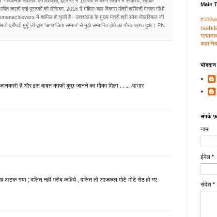
 'गत्यात्मक ज्योतिष' की विशेषज्ञा, इंटरनेट में 15 वर्षों से ब्लॉग लेखन में सक्रिय, सटीक
Main 
रिभाषित करती कई पुस्तकों की लेखिका, 2016 में महिला-बाल-विकास मंत्री श्रीमती मेनका गाँधी
omenachievers में शामिल हो चुकी हैं। उत्तराखंड के मुख्य मंत्री श्री रमेश पोखरियाल जी
#100w
ती द्रौपदी मुर्मू जी द्वारा 'अपराजिता सम्मान' से मुझे सम्मानित होने का गौरव प्राप्त हुआ। Ph.
rashif
गत्‍यात्
कहानिया
योगदान द
गी जानकारी है और इस बाबत काफी कुछ जानने का मौका मिला . . ... आभार
संपर्क फ़ॉ
नाम
ईमेल
*
जगह अटक गया ; दलित नहीं गरीब कहिये , दलित तो आजकल मोटे-मोटे सेठ हो गए
संदेश
*