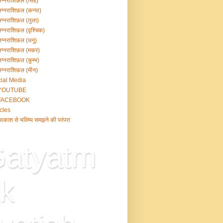
ग्नराशिफ़ल (सिंह)
ग्नराशिफ़ल (कन्या)
ग्नराशिफ़ल (तुला)
ग्नराशिफ़ल (वृश्चिक)
ग्नराशिफ़ल (धनु)
ग्नराशिफ़ल (मकर)
ग्नराशिफ़ल (कुम्भ)
ग्नराशिफ़ल (मीन)
ial Media
YOUTUBE
FACEBOOK
icles
काश से भविष्य समझने की परंपरा
atyatm
k