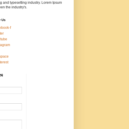
ng and typesetting industry. Lorem Ipsum
en the industry's.
w Us
ebook-f
ter
tube
tagram
space
terest
र्म