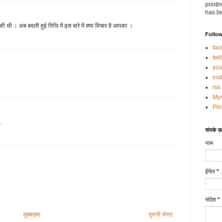
printi
has be
 की थी । अब बदली हुई तिथि में इस बारे में क्या विचार है आपका ।
Follo
fac
twit
you
ins
rss
My
Pin
.
संपर्क फ़ॉ
नाम
।
ईमेल
*
संदेश
*
मुख्यपृष्ठ
पुरानी पोस्ट