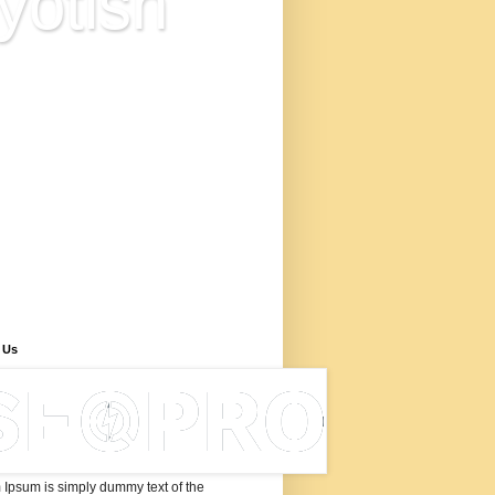
yotish
ज्योतिष विज्ञान है या अंधविश्वास? इस
 में आप ज्योतिष के आधुनिक सूत्रों से
्ध नवीन ज्योतिषीय सिद्धांत के बारे में
री प्राप्त करेंगे, जो ज्योतिष की
ता पर शोध, ज्योतिष में नए शोध
िष्कर्ष के उपरांत विकसित किया गया
ए ज्योतिष सूत्रों के माध्यम से कुंडली
ेषण, इन ज्योतिष के नए नियमों से
यवाणी कैसे करें, 'ज्योतिष सीखने के
ए सूत्र और विधियाँ बताई गयी हैं।
 Us
Ipsum is simply dummy text of the