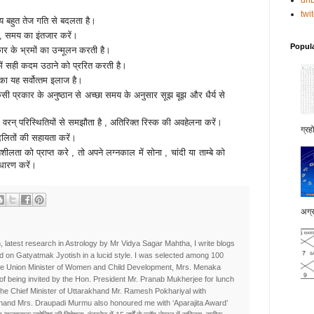
dri
twi
मय बहुत तेज गति से बदलता है।
ोती , समय का इंतजार करें।
Popul
र के भ्रमों का उन्‍मूलन करती है।
में सही कदम उठाने को प्ररित करती है।
हों का यह सर्वोत्‍तम इलाज है।
 किसी प्रकार के अनुष्‍ठान से अच्‍छा समय के अनुसार सूझ बूझ और धैर्य से
, वरन् परिस्थितियों से समझौता है , अतिरिक्‍त रिस्‍क की अवहेलना करें।
ग्रह
 दलितों की सहायता करें।
ीलता को प्राप्‍त करे , तो अपने लग्‍नकाल में सोना , चांदी या ताम्‍बे को
 धारण करें।
अग्र
, latest research in Astrology by Mr Vidya Sagar Mahtha, I write blogs
d on Gatyatmak Jyotish in a lucid style. I was selected among 100
he Union Minister of Women and Child Development, Mrs. Menaka
e of being invited by the Hon. President Mr. Pranab Mukherjee for lunch
the Chief Minister of Uttarakhand Mr. Ramesh Pokhariyal with
khand Mrs. Draupadi Murmu also honoured me with ‘Aparajita Award’