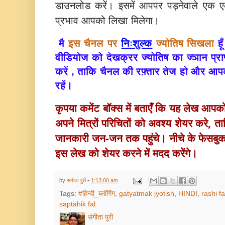
डाउनलोड करें। इसमें आपपर पड़नेवाले एक एक
प्रभाव आपको लिखा मिलेगा।
मै
इस चैनल पर
निःशुल्क
ज्योतिष सिखला
हू
वीडियोज को देखक्रर ज्योतिष का ज्ञान प्राप
करें , ताकि चैनल की रफ़्तार तेज हो और आ
रहें।
कृपया कमेंट बॉक्स में बताएँ कि यह लेख आप
अपने मित्रों परिचितों को अवश्य 
शेयर करे, ताक
जानकारी जन-जन तक पहुंचे। नीचे के फेसबु
इस लेख को शेयर करने में मदद करेंगे।
by
संगीता पुरी
•
1:13:00 am
Tags:
#हिन्दी_ब्लॉगिंग
,
gatyatmak jyotish
,
HINDI
,
rashi fa
saptahik fal
संगीता पुरी