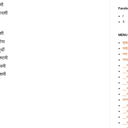
दशमी
Faceb
एकादशी
r
4
वादशी
MENU
ृतीया
मुखपृ
साई
ुर्थी
नया 
ष अष्टमी
गत्य
__गत
 नवमी
__सं
ष दशमी
__ग
__ज
__ज
__ज्
लग्
__ल
__ल
__ल
__ल