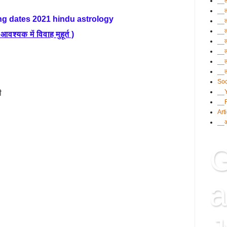
__ल
__ल
g dates 2021 hindu astrology
__ल
__ल
 आवश्यक में विवाह मुहूर्त )
__ल
__ल
__ल
__ल
Soc
__
शी
__
Art
__आ
G
a