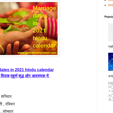
dri
twi
Popul
ग्रह
dates in 2021 hindu calendar
वाह मुहूर्त्त
शुद्ध और आवश्यक में
अग्र
 , शनिवार
शी , रविवार
ी , सोमवार