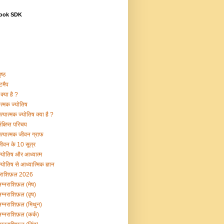
ook SDK
ष्ठ
टमैप
क्या है ?
ात्मक ज्योतिष
्यात्मक ज्योतिष क्या है ?
क्षिप्त परिचय
त्यात्मक जीवन ग्राफ
ीवन के 10 सूत्र
्योतिष और आध्यात्म
योतिष से आध्यात्मिक ज्ञान
नराशिफ़ल 2026
ग्नराशिफ़ल (मेष)
ग्नराशिफ़ल (वृष)
ग्नराशिफ़ल (मिथुन)
ग्नराशिफ़ल (कर्क)