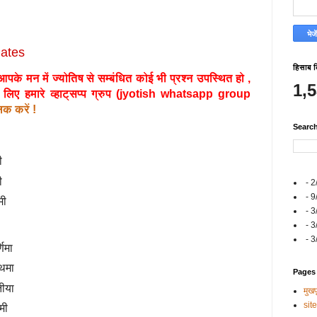
ates
हिसाब 
के मन में ज्योतिष से सम्बंधित कोई भी प्रश्न उपस्थित हो ,
1,
ए हमारे व्हाट्सप्प ग्रुप (
jyotish whatsapp group
िक करें !
Searc
मी
मी
- 2
- 9
मी
- 3
- 3
- 3
्णिमा
्रथमा
Pages
ितीया
मुखपृ
sit
वमी