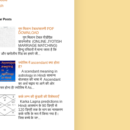
bbble
tch
ar Posts
गुण मिलान टेबल/सारणी PDF
DOWNLOAD
गुण मिलान टेबल पीडीऍफ़
डाउनलोड (ONLINE JYOTISH
MARRIAGE MATCHING)
हिन्दू परिवारों में माना जाता है कि
ो और खगोलीय पिंड का हमारे जी...
ज्योतिष में ascendant क्या होता
है?
A scendant meaning in
astrology in Hindi सामान्य
बोलचाल की भाषा में Ascendant
का अर्थ चढ़ाव या आगे की ओर
सर होना है! ज्योतिष में As...
कर्क लग्‍न की कुंडली की विशेषताएँ
Karka Lagna predictions in
Hindi आसमान के 90 डिग्री से
120 डिग्री तक के भाग का नामकरण
कर्क राशि के रूप में किया गया है।
जिस बच्‍चे के जन्‍...