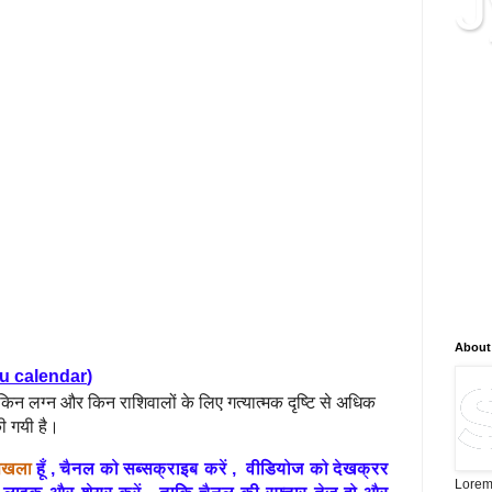
J
क्या 
ब्लॉग
सम्बद
जानका
सटीक
और न
है, न
विश्ल
भविष्
लिए न
About
du calendar
)
ि किन लग्न और किन राशिवालों के लिए गत्यात्मक दृष्टि से अधिक
की गयी है।
िखला
हूँ , चैनल को सब्सक्राइब करें , वीडियोज को देखक्रर
Lorem 