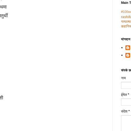
Main 
्रथमा
#100w
ुर्थी
rashif
गत्‍यात्
कहानिया
योगदान द
संपर्क फ़ॉ
नाम
ईमेल
*
शी
संदेश
*