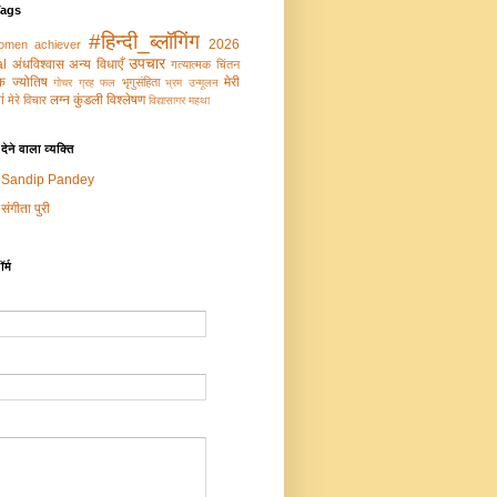
Tags
#हिन्दी_ब्लॉगिंग
2026
omen achiever
उपचार
al
अंधविश्वास
अन्य विधाएँ
गत्‍यात्‍मक चिंतन
‍मक ज्‍योतिष
मेरी
भृगुसंहिता
गोचर ग्रह फल
भ्रम उन्‍मूलन
ं
लग्न कुंडली विश्लेषण
मेरे विचार
विद्यासागर महथा
ेने वाला व्यक्ति
Sandip Pandey
संगीता पुरी
र्म