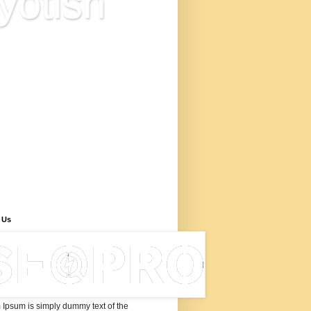
yotish
ज्योतिष विज्ञान है या अंधविश्वास? इस
 में आप ज्योतिष के आधुनिक सूत्रों से
्ध नवीन ज्योतिषीय सिद्धांत के बारे में
री प्राप्त करेंगे, जो ज्योतिष की
ता पर शोध, ज्योतिष में नए शोध
िष्कर्ष के उपरांत विकसित किया गया
ए ज्योतिष सूत्रों के माध्यम से कुंडली
ेषण, इन ज्योतिष के नए नियमों से
यवाणी कैसे करें, 'ज्योतिष सीखने के
ए सूत्र और विधियाँ बताई गयी हैं।
 Us
Ipsum is simply dummy text of the