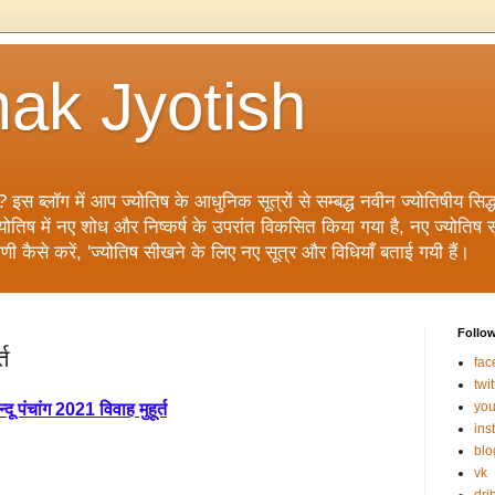
ak Jyotish
? इस ब्लॉग में आप ज्योतिष के आधुनिक सूत्रों से सम्बद्ध नवीन ज्योतिषीय सिद्धां
िष में नए शोध और निष्कर्ष के उपरांत विकसित किया गया है, नए ज्योतिष सूत्
ाणी कैसे करें, 'ज्योतिष सीखने के लिए नए सूत्र और विधियाँ बताई गयी हैं।
Follo
्त
fac
twit
you
न्दू पंचांग 2021 विवाह मुहूर्त
ins
blo
vk