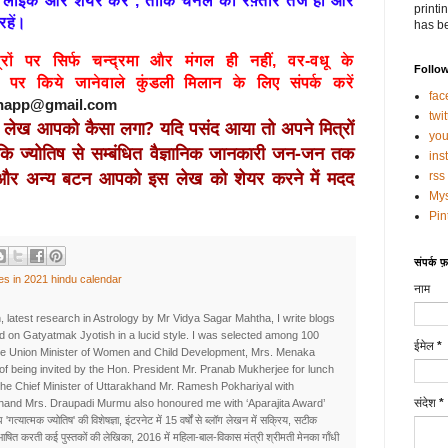
न्हें लाइक और शेयर करें , ताकि चैनल की रफ़्तार तेज हो और
printi
रहें।
has be
त्रों पर सिर्फ चन्द्रमा और मंगल ही नहीं, वर-वधू के
Follo
र पर किये जानेवाले कुंडली मिलान के लिए
संपर्क करें
fac
ishapp@gmail.com
twit
यह लेख आपको कैसा लगा? यदि पसंद आया तो अपने मित्रों 
you
कि ज्योतिष से सम्बंधित वैज्ञानिक जानकारी जन-जन तक 
ins
टर और अन्य बटन आपको इस लेख को शेयर करने में मदद 
rss
My
Pin
संपर्क फ़ॉ
es in 2021 hindu calendar
नाम
, latest research in Astrology by Mr Vidya Sagar Mahtha, I write blogs
d on Gatyatmak Jyotish in a lucid style. I was selected among 100
ईमेल
*
he Union Minister of Women and Child Development, Mrs. Menaka
e of being invited by the Hon. President Mr. Pranab Mukherjee for lunch
the Chief Minister of Uttarakhand Mr. Ramesh Pokhariyal with
संदेश
*
khand Mrs. Draupadi Murmu also honoured me with ‘Aparajita Award’
 'गत्यात्मक ज्योतिष' की विशेषज्ञा, इंटरनेट में 15 वर्षों से ब्लॉग लेखन में सक्रिय, सटीक
रिभाषित करती कई पुस्तकों की लेखिका, 2016 में महिला-बाल-विकास मंत्री श्रीमती मेनका गाँधी