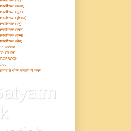
ग्नराशिफ़ल (सिंह)
ग्नराशिफ़ल (कन्या)
ग्नराशिफ़ल (तुला)
ग्नराशिफ़ल (वृश्चिक)
ग्नराशिफ़ल (धनु)
ग्नराशिफ़ल (मकर)
ग्नराशिफ़ल (कुम्भ)
ग्नराशिफ़ल (मीन)
ial Media
YOUTUBE
FACEBOOK
icles
काश से भविष्य समझने की परंपरा
atyatm
k