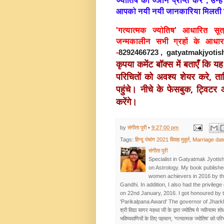
ज्योतिष का ज्ञान प्राप्त करें , उ
आपको नयी नयी जानकारिया मिलती 
'गत्यात्मक ज्योतिष' आधारित सू
जन्मकालीन सभी ग्रहों के आधा
-
8292466723 , gatyatmakjyot
कृपया कमेंट बॉक्स में बताएँ कि 
परिचितों को अवश्य 
शेयर करे, ता
पहुंचे। नीचे के फेसबुक, ट्वि
करेंगे।
by
संगीता पुरी
•
9:27:00 pm
Tags:
हिन्दू पंचांग 2021 विवाह मुहूर्त
,
Marriage dat
संगीता पुरी
Specialist in Gatyatmak Jyotish
on Astrology. My book publishe
women achievers in 2016 by t
Gandhi. In addition, I also had the privileg
on 22nd January, 2016. I got honoured by 
'Parikalpana Award' The governor of Jhar
श्री विद्या सागर महथा जी के द्वारा ज्योतिष मे नवीनतम शोध
भविष्यवाणियों के लिए पहचान, 'गत्यात्मक ज्योतिष' को प