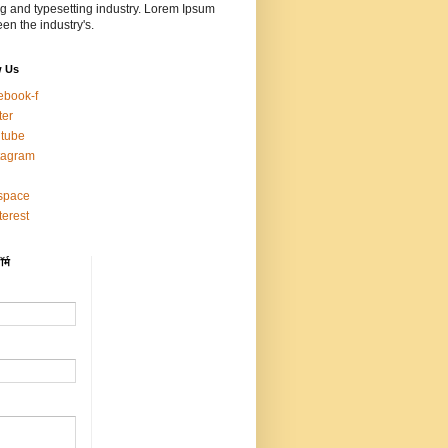
ng and typesetting industry. Lorem Ipsum
en the industry's.
w Us
ebook-f
ter
tube
tagram
space
terest
र्म