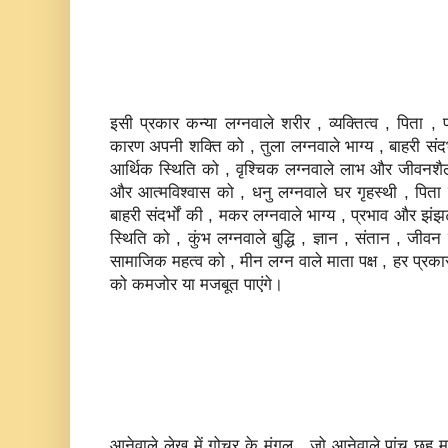
इसी प्रकार कन्‍या लग्‍नवाले शरीर , व्‍यक्तित्‍व , पिता , प
कारण अपनी शक्ति को , तुला लग्‍नवाले भाग्‍य , बाहरी स
आर्थिक स्थिति को , वृश्चिक लग्‍नवाले लाभ और जीवनशैली
और आत्‍मविश्‍वास को , धनु लग्‍नवाले घर गृहस्‍थी , पिता पक
बाहरी संदर्भों की , मकर लग्‍नवाले भाग्‍य , प्रभाव और 
स्थिति को , कुंभ लग्‍नवाले बुद्धि , ज्ञान , संतान , जीव
सामाजिक महत्‍व को , मीन लग्‍न वाले माता पक्ष , हर प्रकार
को कमजोर या मजबूत पाएंगे।
आनेवाले लेख में गोचर के मंगल , जो आनेवाले पांच छह मह