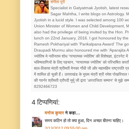
संगीता पुरी
Specialist in Gatyatmak Jyotish, latest res
Sagar Mahtha, I write blogs on Astrology.
Jyotish in a lucid style. I was selected among 100 
Union Minister of Women and Child Development, Mr
also had the privilege of being invited by the Hon. 
lunch on 22nd January, 2016. I got honoured by the 
Ramesh Pokhariyal with 'Parikalpana Award' The go
Draupadi Murmu also honoured me with ‘Aparajita Award’ श
ज्योतिष मे नवीनतम शोध 'गत्यात्मक ज्योतिष' की विशेषज्ञा, इंटरनेट में
भविष्यवाणियों के लिए पहचान, 'गत्यात्मक ज्योतिष' को परिभाषित करत
बाल-विकास मंत्री श्रीमती मेनका गाँधी जी और महामहिम राष्ट्रपत
में शामिल हो चुकी हैं। उत्तराखंड के मुख्य मंत्री श्री रमेश पोखरियाल
की गवर्नर श्रीमती द्रौपदी मुर्मू जी द्वारा 'अपराजिता सम्मान' से मुझे
8292466723
4 टिप्‍पणियां:
मनोज कुमार
ने कहा…
समय कठिन हो तो क्या हुआ, दिन अच्छा बीतना चाहिए।
2/13/2012 09:55:00 pm