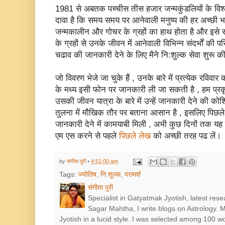
1981 से अबतक पच्‍चीस तीस हजार जन्‍मकुंडलियों के विश्‍ले
दावा है कि समय समय पर आनेवाली मनुष्‍य की हर अच्‍छी भ
जन्‍मकालीन और गोचर के ग्रहों का हाथ होता है और इस
के ग्रहों से उनके जीवन में आनेवाली विभिन्‍न संदर्भों क
चढाव की जानकारी देने के लिए मैने नि:शुल्‍क सेवा शुरू की 
जो विवरण भेजे जा चुके हैं , उनके बारे में प्रत्‍येक रविवार
के मध्‍य इसी फोन पर जानकारी ली जा सकती है , हम प्रकृति
उसकी जीवन यात्रा के बारे में उन्‍हें जानकारी देने की को
तुलना में मौखिक तौर पर बताना आसान है , इसलिए पिछले 
जानकारी देने में कामयाबी मिली , अभी कुछ दिनों तक य
एम एस करने से पहले
पिछले लेख
को अच्‍छी तरह पढ लें।
by
संगीता पुरी
•
4:51:00 am
Tags:
ज्‍योतिष
,
नि:शुल्‍क
,
परामर्श
संगीता पुरी
Specialist in Gatyatmak Jyotish, latest res
Sagar Mahtha, I write blogs on Astrology.
Jyotish in a lucid style. I was selected among 100 