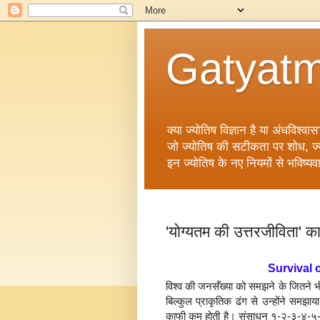
Gatyatm
क्या ज्योतिष विज्ञान है या अंधविश्वास
जो ज्योतिष की सटीकता पर शोध, ज्योत
इन ज्योतिष के नए नियमों से भविष्यव
'योग्यतम की उत्तरजीविता' का 
Survival o
विश्व की जनसँख्या को समझने के जितने भी
बिल्कुल प्राकृतिक ढंग से उन्होंने समझाय
काफी कम होती है। संसाधन १-२-३-४-५-६