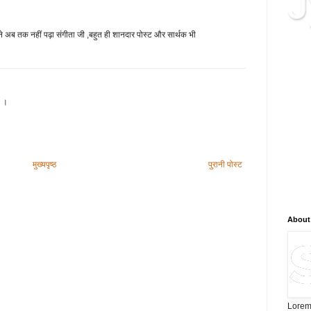
J
ने अब तक नहीं पढ़ा संगीता जी ,बहुत ही शानदार पोस्ट और सार्थक भी
क्या 
ब्लॉग
सम्बद
जानका
ै ।
सटीक
और न
है, न
विश्ल
मुख्यपृष्ठ
पुरानी पोस्ट
भविष्
लिए न
About
Lorem 