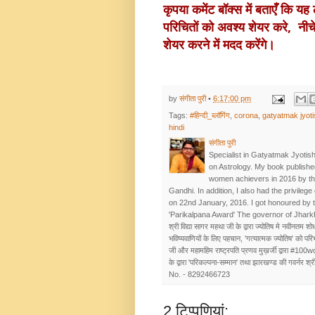
कृपया कमेंट बॉक्स में बताएँ कि य
परिचितों को अवश्य 
शेयर करे,  नी
शेयर करने में मदद करेंगे।
by
संगीता पुरी
•
6:17:00 pm
Tags:
#हिन्दी_ब्लॉगिंग
,
corona
,
gatyatmak jyoti
hindi
संगीता पुरी
Specialist in Gatyatmak Jyotish
on Astrology. My book publishe
women achievers in 2016 by t
Gandhi. In addition, I also had the privileg
on 22nd January, 2016. I got honoured by 
'Parikalpana Award' The governor of Jhar
श्री विद्या सागर महथा जी के द्वारा ज्योतिष मे नवीनतम शोध
भविष्यवाणियों के लिए पहचान, 'गत्यात्मक ज्योतिष' को प
जी और महामहिम राष्ट्रपति प्रणव मुख़र्जी द्वारा #100w
के द्वारा 'परिकल्पना-सम्मान' तथा झारखण्ड की गवर्नर श्रीम
No. - 8292466723
2 टिप्‍पणियां: