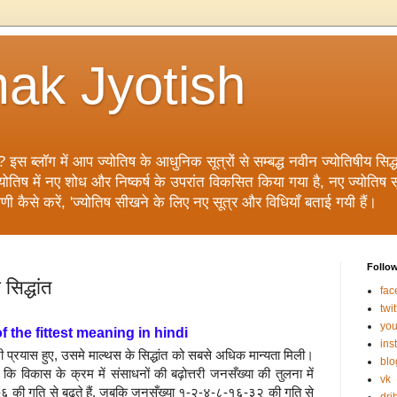
ak Jyotish
? इस ब्लॉग में आप ज्योतिष के आधुनिक सूत्रों से सम्बद्ध नवीन ज्योतिषीय सिद्धां
िष में नए शोध और निष्कर्ष के उपरांत विकसित किया गया है, नए ज्योतिष सूत्
ाणी कैसे करें, 'ज्योतिष सीखने के लिए नए सूत्र और विधियाँ बताई गयी हैं।
Follo
सिद्धांत
fac
twit
you
f the fittest meaning in hindi
ins
 प्रयास हुए, उसमे माल्थस के सिद्धांत को सबसे अधिक मान्यता मिली।
blo
ा कि विकास के क्रम में संसाधनों की बढ़ोत्तरी जनसँख्या की तुलना में
vk
 की गति से बढ़ते हैं, जबकि जनसँख्या १-२-४-८-१६-३२ की गति से