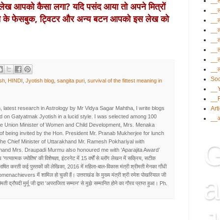
__ल
ह लेख आपको कैसा लगा? यदि पसंद आया तो अपने मित्रों 
__ल
चे के फेसबुक, ट्विटर और अन्य बटन आपको इस लेख को 
__ल
__ल
__ल
__ल
__ल
__ल
Soc
sh
,
HINDI
,
Jyotish blog
,
sangita puri
,
survival of the fittest meaning in
__
__
Art
, latest research in Astrology by Mr Vidya Sagar Mahtha, I write blogs
d on Gatyatmak Jyotish in a lucid style. I was selected among 100
__आ
he Union Minister of Women and Child Development, Mrs. Menaka
e of being invited by the Hon. President Mr. Pranab Mukherjee for lunch
G
the Chief Minister of Uttarakhand Mr. Ramesh Pokhariyal with
khand Mrs. Draupadi Murmu also honoured me with ‘Aparajita Award’
 'गत्यात्मक ज्योतिष' की विशेषज्ञा, इंटरनेट में 15 वर्षों से ब्लॉग लेखन में सक्रिय, सटीक
रिभाषित करती कई पुस्तकों की लेखिका, 2016 में महिला-बाल-विकास मंत्री श्रीमती मेनका गाँधी
omenachievers में शामिल हो चुकी हैं। उत्तराखंड के मुख्य मंत्री श्री रमेश पोखरियाल जी
a
ती द्रौपदी मुर्मू जी द्वारा 'अपराजिता सम्मान' से मुझे सम्मानित होने का गौरव प्राप्त हुआ। Ph.