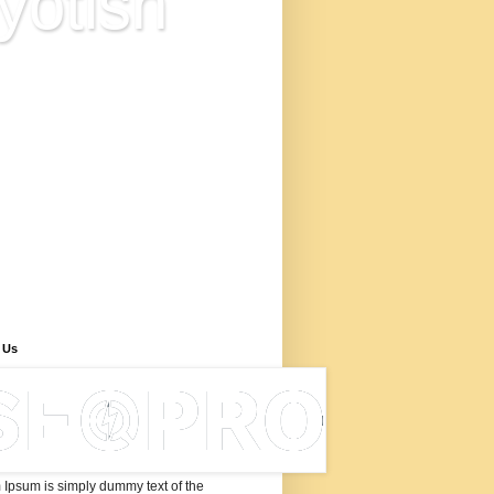
yotish
ज्योतिष विज्ञान है या अंधविश्वास? इस
 में आप ज्योतिष के आधुनिक सूत्रों से
्ध नवीन ज्योतिषीय सिद्धांत के बारे में
री प्राप्त करेंगे, जो ज्योतिष की
ता पर शोध, ज्योतिष में नए शोध
िष्कर्ष के उपरांत विकसित किया गया
ए ज्योतिष सूत्रों के माध्यम से कुंडली
ेषण, इन ज्योतिष के नए नियमों से
यवाणी कैसे करें, 'ज्योतिष सीखने के
ए सूत्र और विधियाँ बताई गयी हैं।
 Us
Ipsum is simply dummy text of the