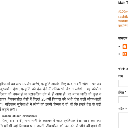
Main 
#100w
rashif
गत्‍यात्
कहानिया
योगदान द
संपर्क फ़ॉ
नाम
ी सुविधाओं का आप उपयोग करेंगे, प्रकृति आपके लिए वरदान बनी रहेगी। पर जब
दुरूपयोग होगा, प्रकृति को दंड देने में तनिक भी देर न लगेगी। यह कोरोना
ईमेल
*
दिमाग की उपज हो या प्राकृतिक ढंग से ही आया हो, पर मानव जाति को कुछ न
खासकर विकासशील देशों में पिछले 25 वर्षों विकास की अंधी दौड़ वाली जीवन-शैली
ा। मेडिकल सुविधाओं ने लोगों को इतनी हिम्मत दे दी थी कि हमारे देश के बडी
संदेश
*
याँ उड़ने लगी।
manau jati aur jeevanshaili
िता, दादा-दादी, नाना-नानी के व्यवहार में साफ़ एहतियात देखा था। क्या-क्या
होंने हमें भी यही सिखाया था। अपनी जीवनशैली को उस ढंग से जीने की हमने भी