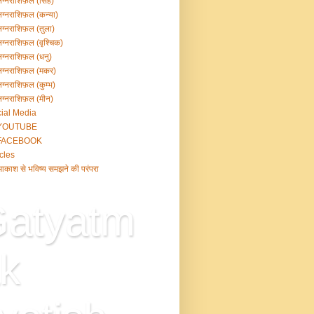
ग्नराशिफ़ल (सिंह)
ग्नराशिफ़ल (कन्या)
ग्नराशिफ़ल (तुला)
ग्नराशिफ़ल (वृश्चिक)
ग्नराशिफ़ल (धनु)
ग्नराशिफ़ल (मकर)
ग्नराशिफ़ल (कुम्भ)
ग्नराशिफ़ल (मीन)
ial Media
YOUTUBE
FACEBOOK
icles
काश से भविष्य समझने की परंपरा
atyatm
k