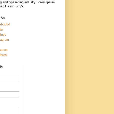
ng and typesetting industry. Lorem Ipsum
en the industry's.
w Us
ebook-f
ter
tube
tagram
space
terest
र्म