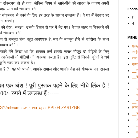
ा का संक्रमण तो हो गया, लेकिन नियम से खाने-पीने की आदत के कारण अपनी
 बाहर आने की संभावना बनेगी।
Faceb
के संक्रमण से बचने के लिए हर तरह के साधन उपलब्ध हैं। वे घर में बैठकर हर
r
वना बनेगी।
4
हौल को देखा, समझा, उसके हिसाब से घर में बैठ गए। बेवजह बाहर न निकलने की
की संभावना बनेगी।
MENU
 मन से मजबूत होना बहुत आवश्यक है, मन के मजबूत होने से कोरोना के साथ
संभावना बनेगी।
मुखपृ
िन पहले मैंने लिखा था कि आपका कर्म आपके समक्ष मौजूद दो पीढ़ियों के लिए
साई
ेवाली दो पीढ़ियों की व्यवस्था करता है। इस दृष्टि से जिनके पूर्वजों ने धर्म
नया 
रकृति न्याय कर सकती है।
गत्य
ा कैसा है ? यह भी आपके, आपके समाज और आपके देश को योग्यतम बना सकता
__गत
__सं
__ग
का एक अंश ! पूरी पुस्तक पढ़ने के लिए नीचे लिंक हैं ! 
__ज
- रुपये में उपलब्ध हैं :-----
__ज
__ज्
लग्
BLVGY/ref=cm_sw_r_wa_apa_PPtkFbZAS1ZGB
__ल
__ल
__ल
__ल