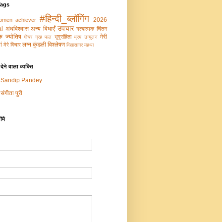
Tags
#हिन्दी_ब्लॉगिंग
2026
omen achiever
उपचार
al
अंधविश्वास
अन्य विधाएँ
गत्‍यात्‍मक चिंतन
‍मक ज्‍योतिष
मेरी
भृगुसंहिता
गोचर ग्रह फल
भ्रम उन्‍मूलन
ं
लग्न कुंडली विश्लेषण
मेरे विचार
विद्यासागर महथा
ेने वाला व्यक्ति
Sandip Pandey
संगीता पुरी
र्म