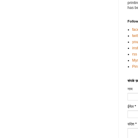
printi
has be
Follo
fac
twit
you
ins
rss
My
Pin
संपर्क फ़ॉ
नाम
ईमेल
*
संदेश
*