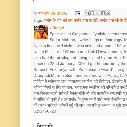
by
संगीता पुरी
•
3:23:00 pm
Tags:
कबीर के दोहे धर्म पर
,
कबीर दास के दोहे
,
कबीर दास जी के दो
संगीता पुरी
Specialist in Gatyatmak Jyotish, latest res
Sagar Mahtha, I write blogs on Astrology.
Jyotish in a lucid style. I was selected among 100 
Union Minister of Women and Child Development, Mr
also had the privilege of being invited by the Hon. 
lunch on 22nd January, 2016. I got honoured by the 
Ramesh Pokhariyal with 'Parikalpana Award' The go
Draupadi Murmu also honoured me with ‘Aparajita Award’ श
ज्योतिष मे नवीनतम शोध 'गत्यात्मक ज्योतिष' की विशेषज्ञा, इंटरनेट में
भविष्यवाणियों के लिए पहचान, 'गत्यात्मक ज्योतिष' को परिभाषित करत
बाल-विकास मंत्री श्रीमती मेनका गाँधी जी और महामहिम राष्ट्रपत
में शामिल हो चुकी हैं। उत्तराखंड के मुख्य मंत्री श्री रमेश पोखरियाल
की गवर्नर श्रीमती द्रौपदी मुर्मू जी द्वारा 'अपराजिता सम्मान' से मुझे
8292466723
1 टिप्पणी: